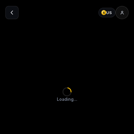
US
$
Loading…