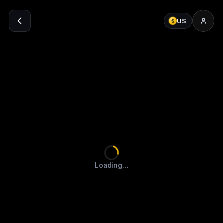
US
$
Loading…