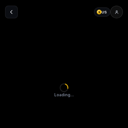
US
$
Loading…