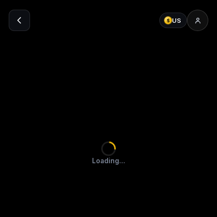
US
$
Loading…