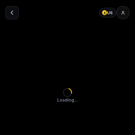
US
$
Loading…