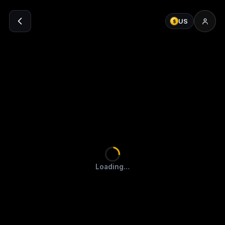
US
$
Loading…