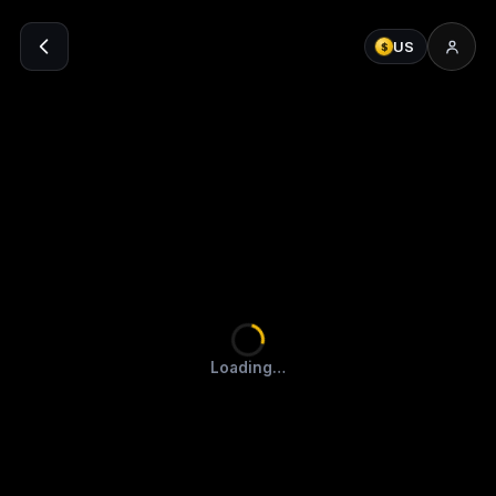
US
$
Loading…