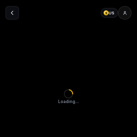
US
$
Loading…