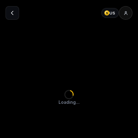
US
$
Loading…