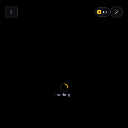
US
$
Loading…