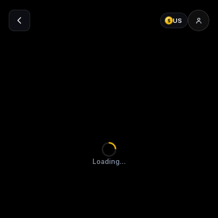
US
$
Loading…