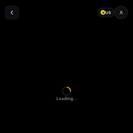
US
$
Loading…