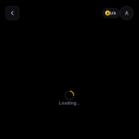
US
$
Loading…