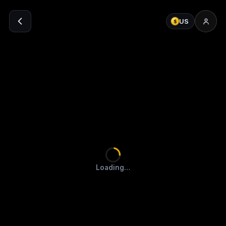
US
$
Loading…