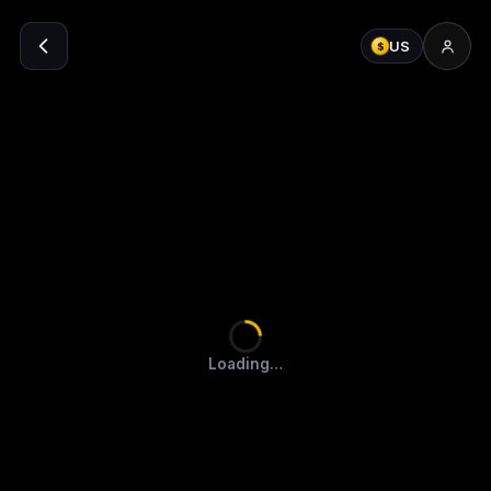
US
$
Loading…