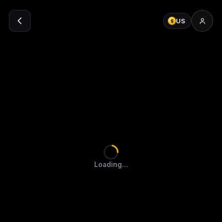
US
$
Loading…